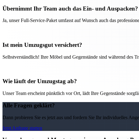
Übernimmt Ihr Team auch das Ein- und Auspacken?
Ja, unser Full-Service-Paket umfasst auf Wunsch auch das professio
Ist mein Umzugsgut versichert?
Selbstverständlich! Ihre Möbel und Gegenstände sind während des Tra
Wie läuft der Umzugstag ab?
Unser Team erscheint pünktlich vor Ort, lädt Ihre Gegenstände sorgfälti
Alle Fragen geklärt?
Dann probieren Sie es jetzt aus und fordern Sie Ihr individuelles Ang
Jetzt Anfrage starten