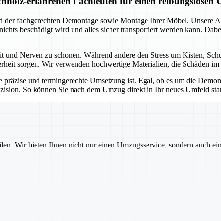
holz-erfahrenen Fachleuten für einen reibungslosen
und der fachgerechten Demontage sowie Montage Ihrer Möbel. Unsere 
s nichts beschädigt wird und alles sicher transportiert werden kann. D
Zeit und Nerven zu schonen. Während andere den Stress um Kisten, Sc
herheit sorgen. Wir verwenden hochwertige Materialien, die Schäden im 
e präzise und termingerechte Umsetzung ist. Egal, ob es um die Dem
zision. So können Sie nach dem Umzug direkt in Ihr neues Umfeld sta
ilen. Wir bieten Ihnen nicht nur einen Umzugsservice, sondern auch ei