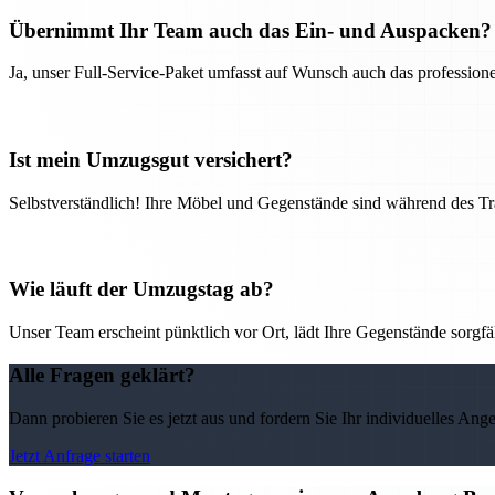
Übernimmt Ihr Team auch das Ein- und Auspacken?
Ja, unser Full-Service-Paket umfasst auf Wunsch auch das professio
Ist mein Umzugsgut versichert?
Selbstverständlich! Ihre Möbel und Gegenstände sind während des Tra
Wie läuft der Umzugstag ab?
Unser Team erscheint pünktlich vor Ort, lädt Ihre Gegenstände sorgfälti
Alle Fragen geklärt?
Dann probieren Sie es jetzt aus und fordern Sie Ihr individuelles Ang
Jetzt Anfrage starten