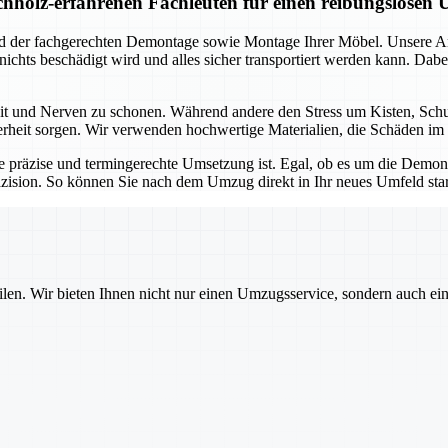
holz-erfahrenen Fachleuten für einen reibungslosen
und der fachgerechten Demontage sowie Montage Ihrer Möbel. Unsere 
s nichts beschädigt wird und alles sicher transportiert werden kann. D
Zeit und Nerven zu schonen. Während andere den Stress um Kisten, Sc
herheit sorgen. Wir verwenden hochwertige Materialien, die Schäden im 
e präzise und termingerechte Umsetzung ist. Egal, ob es um die Dem
zision. So können Sie nach dem Umzug direkt in Ihr neues Umfeld sta
ilen. Wir bieten Ihnen nicht nur einen Umzugsservice, sondern auch ei