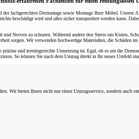
holz-erfahrenen Fachleuten für einen reibungslosen
und der fachgerechten Demontage sowie Montage Ihrer Möbel. Unsere 
s nichts beschädigt wird und alles sicher transportiert werden kann. D
Zeit und Nerven zu schonen. Während andere den Stress um Kisten, Sc
herheit sorgen. Wir verwenden hochwertige Materialien, die Schäden im 
e präzise und termingerechte Umsetzung ist. Egal, ob es um die Dem
zision. So können Sie nach dem Umzug direkt in Ihr neues Umfeld sta
ilen. Wir bieten Ihnen nicht nur einen Umzugsservice, sondern auch ei