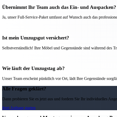
Übernimmt Ihr Team auch das Ein- und Auspacken?
Ja, unser Full-Service-Paket umfasst auf Wunsch auch das professio
Ist mein Umzugsgut versichert?
Selbstverständlich! Ihre Möbel und Gegenstände sind während des Tra
Wie läuft der Umzugstag ab?
Unser Team erscheint pünktlich vor Ort, lädt Ihre Gegenstände sorgfälti
Alle Fragen geklärt?
Dann probieren Sie es jetzt aus und fordern Sie Ihr individuelles Ang
Jetzt Anfrage starten