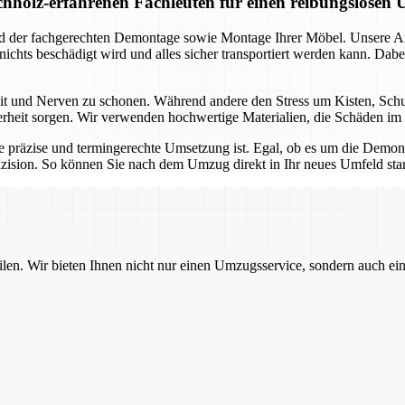
holz-erfahrenen Fachleuten für einen reibungslosen
und der fachgerechten Demontage sowie Montage Ihrer Möbel. Unsere 
s nichts beschädigt wird und alles sicher transportiert werden kann. D
Zeit und Nerven zu schonen. Während andere den Stress um Kisten, Sc
herheit sorgen. Wir verwenden hochwertige Materialien, die Schäden im 
e präzise und termingerechte Umsetzung ist. Egal, ob es um die Dem
zision. So können Sie nach dem Umzug direkt in Ihr neues Umfeld sta
ilen. Wir bieten Ihnen nicht nur einen Umzugsservice, sondern auch ei