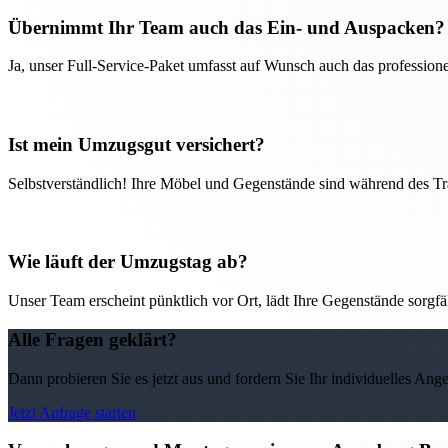
Übernimmt Ihr Team auch das Ein- und Auspacken?
Ja, unser Full-Service-Paket umfasst auf Wunsch auch das professio
Ist mein Umzugsgut versichert?
Selbstverständlich! Ihre Möbel und Gegenstände sind während des Tra
Wie läuft der Umzugstag ab?
Unser Team erscheint pünktlich vor Ort, lädt Ihre Gegenstände sorgfälti
Alle Fragen geklärt?
Dann probieren Sie es jetzt aus und fordern Sie Ihr individuelles Ang
Jetzt Anfrage starten