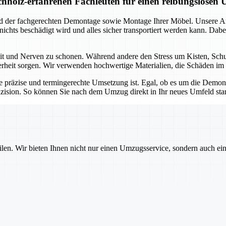
holz-erfahrenen Fachleuten für einen reibungslosen
und der fachgerechten Demontage sowie Montage Ihrer Möbel. Unsere 
s nichts beschädigt wird und alles sicher transportiert werden kann. D
Zeit und Nerven zu schonen. Während andere den Stress um Kisten, Sc
herheit sorgen. Wir verwenden hochwertige Materialien, die Schäden im 
e präzise und termingerechte Umsetzung ist. Egal, ob es um die Dem
zision. So können Sie nach dem Umzug direkt in Ihr neues Umfeld sta
ilen. Wir bieten Ihnen nicht nur einen Umzugsservice, sondern auch ei