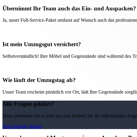
Übernimmt Ihr Team auch das Ein- und Auspacken?
Ja, unser Full-Service-Paket umfasst auf Wunsch auch das professio
Ist mein Umzugsgut versichert?
Selbstverständlich! Ihre Möbel und Gegenstände sind während des Tra
Wie läuft der Umzugstag ab?
Unser Team erscheint pünktlich vor Ort, lädt Ihre Gegenstände sorgfälti
Alle Fragen geklärt?
Dann probieren Sie es jetzt aus und fordern Sie Ihr individuelles Ang
Jetzt Anfrage starten