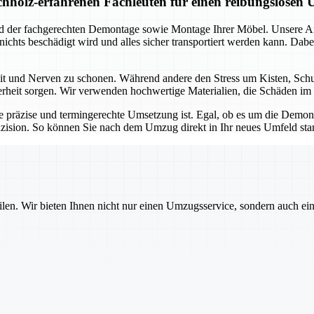
holz-erfahrenen Fachleuten für einen reibungslosen
und der fachgerechten Demontage sowie Montage Ihrer Möbel. Unsere 
s nichts beschädigt wird und alles sicher transportiert werden kann. D
Zeit und Nerven zu schonen. Während andere den Stress um Kisten, Sc
herheit sorgen. Wir verwenden hochwertige Materialien, die Schäden im 
e präzise und termingerechte Umsetzung ist. Egal, ob es um die Dem
zision. So können Sie nach dem Umzug direkt in Ihr neues Umfeld sta
ilen. Wir bieten Ihnen nicht nur einen Umzugsservice, sondern auch ei