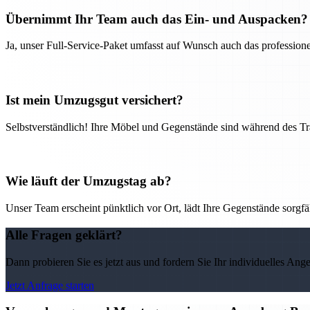
Übernimmt Ihr Team auch das Ein- und Auspacken?
Ja, unser Full-Service-Paket umfasst auf Wunsch auch das professio
Ist mein Umzugsgut versichert?
Selbstverständlich! Ihre Möbel und Gegenstände sind während des Tra
Wie läuft der Umzugstag ab?
Unser Team erscheint pünktlich vor Ort, lädt Ihre Gegenstände sorgfälti
Alle Fragen geklärt?
Dann probieren Sie es jetzt aus und fordern Sie Ihr individuelles Ang
Jetzt Anfrage starten