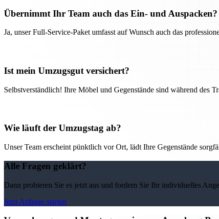
Übernimmt Ihr Team auch das Ein- und Auspacken?
Ja, unser Full-Service-Paket umfasst auf Wunsch auch das professio
Ist mein Umzugsgut versichert?
Selbstverständlich! Ihre Möbel und Gegenstände sind während des Tra
Wie läuft der Umzugstag ab?
Unser Team erscheint pünktlich vor Ort, lädt Ihre Gegenstände sorgfälti
Alle Fragen geklärt?
Dann probieren Sie es jetzt aus und fordern Sie Ihr individuelles Ang
Jetzt Anfrage starten