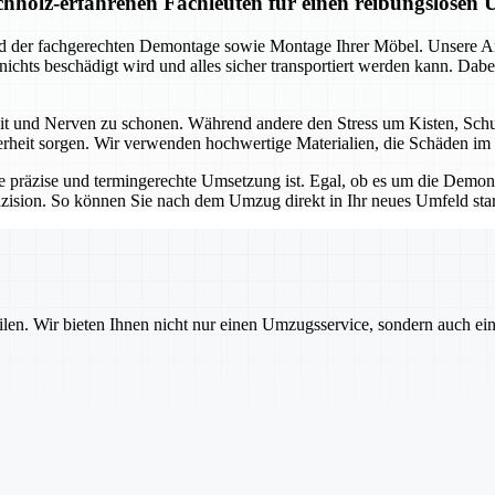
holz-erfahrenen Fachleuten für einen reibungslosen
und der fachgerechten Demontage sowie Montage Ihrer Möbel. Unsere 
s nichts beschädigt wird und alles sicher transportiert werden kann. D
Zeit und Nerven zu schonen. Während andere den Stress um Kisten, Sc
herheit sorgen. Wir verwenden hochwertige Materialien, die Schäden im 
e präzise und termingerechte Umsetzung ist. Egal, ob es um die Dem
zision. So können Sie nach dem Umzug direkt in Ihr neues Umfeld sta
ilen. Wir bieten Ihnen nicht nur einen Umzugsservice, sondern auch ei