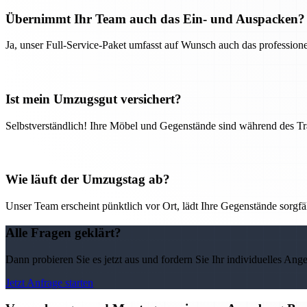
Übernimmt Ihr Team auch das Ein- und Auspacken?
Ja, unser Full-Service-Paket umfasst auf Wunsch auch das professio
Ist mein Umzugsgut versichert?
Selbstverständlich! Ihre Möbel und Gegenstände sind während des Tra
Wie läuft der Umzugstag ab?
Unser Team erscheint pünktlich vor Ort, lädt Ihre Gegenstände sorgfälti
Alle Fragen geklärt?
Dann probieren Sie es jetzt aus und fordern Sie Ihr individuelles Ang
Jetzt Anfrage starten