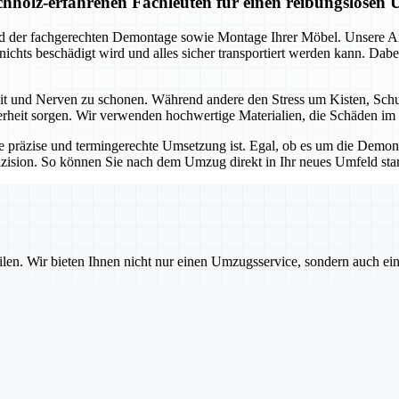
holz-erfahrenen Fachleuten für einen reibungslosen
und der fachgerechten Demontage sowie Montage Ihrer Möbel. Unsere 
s nichts beschädigt wird und alles sicher transportiert werden kann. D
Zeit und Nerven zu schonen. Während andere den Stress um Kisten, Sc
herheit sorgen. Wir verwenden hochwertige Materialien, die Schäden im 
e präzise und termingerechte Umsetzung ist. Egal, ob es um die Dem
zision. So können Sie nach dem Umzug direkt in Ihr neues Umfeld sta
ilen. Wir bieten Ihnen nicht nur einen Umzugsservice, sondern auch ei